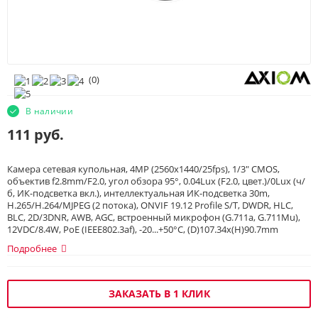
(
0
)
В наличии
111
руб.
Камера сетевая купольная, 4MP (2560x1440/25fps), 1/3" CMOS,
объектив f2.8mm/F2.0, угол обзора 95°, 0.04Lux (F2.0, цвет.)/0Lux (ч/
б, ИК-подсветка вкл.), интеллектуальная ИК-подсветка 30m,
H.265/H.264/MJPEG (2 потока), ONVIF 19.12 Profile S/T, DWDR, HLC,
BLC, 2D/3DNR, AWB, AGC, встроенный микрофон (G.711a, G.711Mu),
12VDC/8.4W, PoE (IEEE802.3af), -20...+50°C, (D)107.34х(H)90.7mm
Подробнее
ЗАКАЗАТЬ В 1 КЛИК