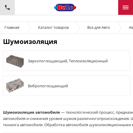
Главная
Каталог товаров
Все для Авто
Ав
Шумоизоляция
Звукопоглощающий, Теплоизоляционный
Вибропоглощающий
Шумоизоляция
автомобиля
—
технологический
процесс
,
предназ
автомобиля
и
снижения
уровня
шумов
различного
происхождения
.
тюнинга
автомобиля
.
Обработка
автомобиля
шумоизоляционными