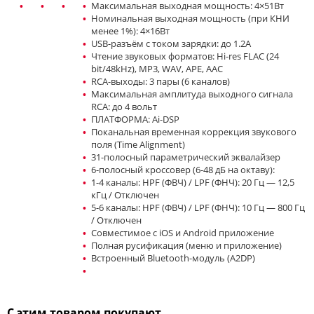
Максимальная выходная мощность: 4×51Вт
Номинальная выходная мощность (при КНИ
менее 1%): 4×16Вт
USB-разъём с током зарядки: до 1.2А
Чтение звуковых форматов: Hi-res FLAC (24
bit/48kHz), MP3, WAV, APE, AAC
RCA-выходы: 3 пары (6 каналов)
Максимальная амплитуда выходного сигнала
RCA: до 4 вольт
ПЛАТФОРМА: Ai-DSP
Поканальная временная коррекция звукового
поля (Time Alignment)
31-полосный параметрический эквалайзер
6-полосный кроссовер (6-48 дБ на октаву):
1-4 каналы: HPF (ФВЧ) / LPF (ФНЧ): 20 Гц — 12,5
кГц / Отключен
5-6 каналы: HPF (ФВЧ) / LPF (ФНЧ): 10 Гц — 800 Гц
/ Отключен
Совместимое с iOS и Android приложение
Полная русификация (меню и приложение)
Встроенный Bluetooth-модуль (A2DP)
С этим товаром покупают