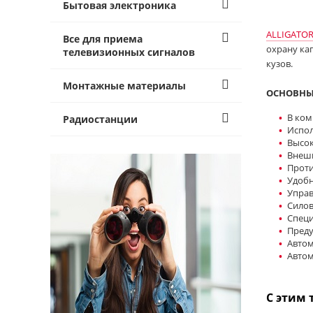
Бытовая электроника
ALLIGATOR
Все для приема
охрану ка
телевизионных сигналов
кузов.
Монтажные материалы
ОСНОВНЫ
В ком
Радиостанции
Испол
Высок
Внешн
Проти
Удобн
Управ
Силов
Специ
Преду
Автом
Автом
С этим 