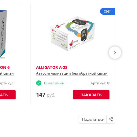
ХИТ
ON 6
ALLIGATOR A-2S
ALL
й связи
Автосигнализации без обратной связи
Авт
Артикул:
В наличии
Артикул:
0
147
1
АТЬ
ЗАКАЗАТЬ
руб.
Поделиться