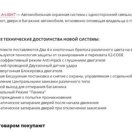
 A-LIGHT
— Автомобильная охранная система с односторонней связью,
пот, двери и багажник автомобиля, мгновенно оповещая владельца о 
Е ТЕХНИЧЕСКИЕ ДОСТОИНСТВА НОВОЙ СИСТЕМЫ:
плекте поставляются Два 4-х кнопочных брелока различного цвета на 
ьзуется технология защиты от сканирования и перехвата X2-CODE
оэффективный режим Anti-HiJack с глушением двигателя
ий проводной Двухзонный датчик удара
воугонная Блокировка двигателя
ая Бесшумная постановка и снятие с охраны, управляемая с отдельной
ление Центральными замками различного типа
ой выход для отпирания багажника
альный Режим "Паника"
преждения о попытке проникновения
атическое запирание дверей после начала движения
атическое запирание дверей при отключении зажигания
товаром покупают