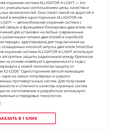
яя охранная система ALLIGATOR A-LIGHT — это
ма с уникальным соотношением цены, качества и
ных возможностей. Она станет самой не дорогой и
пной в линейке односторонних ALLIGATOR-ов.
-LIGHT — автомобильная охранная система с
ей связью и функциями блокировки двигателя. Не
ичений для установки на любые современные
с различными типами двигателей и коробкой
я передач, адаптирована для подключения на
 оснащенных кнопкой запуска двигателя SmartStar.
я охранная система ALLIGATOR A-LIGHT использует
е алгоритмы защиты радиоканала между брелоком
ем на основе новейшего динамического кода с
перехвата и новой технологии защиты от
я X2-CODE" Односторонние автосигнализации
 одни из самых популярных и широко
енных противоугонных систем. Для получения
ежности и отличного качества охранных систем
при их изготовлении и разработках используют
еменные и передовые технологии.
АКАЗАТЬ В 1 КЛИК