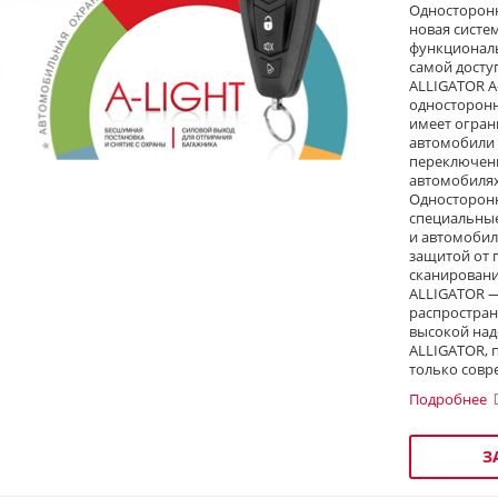
Односторонн
новая систе
функциональ
самой досту
ALLIGATOR A
односторонн
имеет огран
автомобили 
переключени
автомобилях
Односторонн
специальны
и автомобил
защитой от 
сканировани
ALLIGATOR —
распростран
высокой над
ALLIGATOR, 
только совр
Подробнее
З