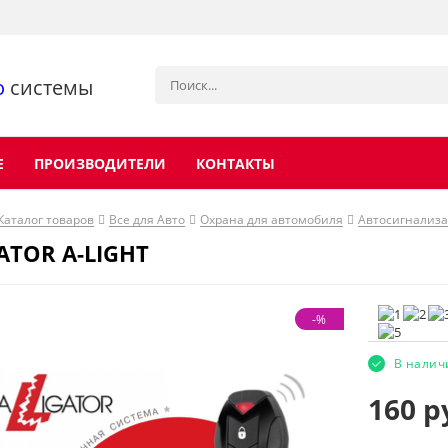
о
системы
Е
ПРОИЗВОДИТЕЛИ
КОНТАКТЫ
Каталог товаров
Все для Авто
Охрана для автомобиля
Автосигнализа
ATOR А-LIGHT
-%
В налич
160
р