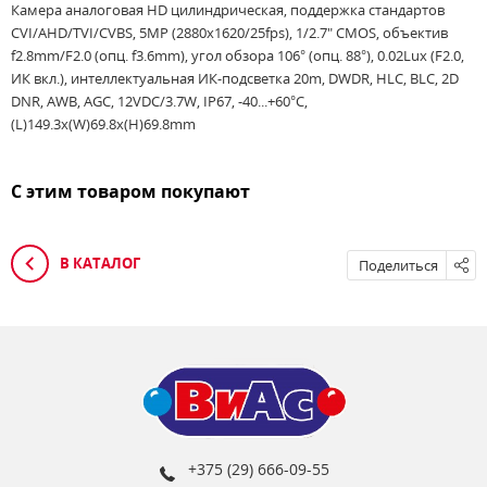
Камера аналоговая HD цилиндрическая, поддержка стандартов
CVI/AHD/TVI/CVBS, 5MP (2880x1620/25fps), 1/2.7" CMOS, объектив
f2.8mm/F2.0 (опц. f3.6mm), угол обзора 106° (опц. 88°), 0.02Lux (F2.0,
ИК вкл.), интеллектуальная ИК-подсветка 20m, DWDR, HLC, BLC, 2D
DNR, AWB, AGC, 12VDC/3.7W, IP67, -40...+60°C,
(L)149.3х(W)69.8х(H)69.8mm
С этим товаром покупают
В КАТАЛОГ
Поделиться
+375 (29) 666-09-55